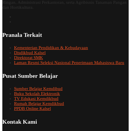
Ringan, Administrasi Perkantoran, serta Agribisnis Tanaman Pangan
dan Hortikultura.
Pranala Terkait
Kementerian Pendidikan & Kebudayaan
Disdikbud Kalsel
Direktorat SMK
Laman Resmi Seleksi Nasional Penerimaan Mahasiswa Baru
Pusat Sumber Belajar
Sumber Belajar Kemdibud
Buku Sekolah Elektronik
TV Edukasi Kemdikbud
Rumah Belajar Kemdikbud
PPDB Online Kalsel
Kontak Kami