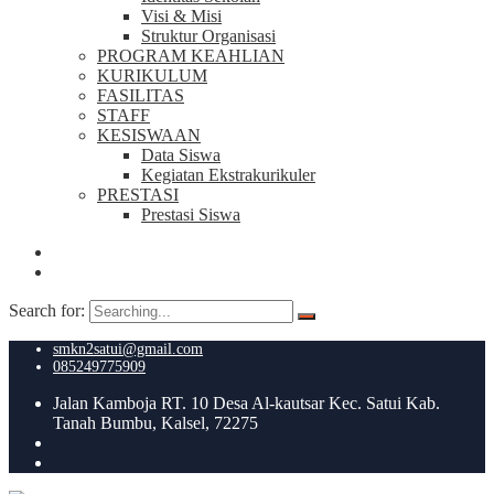
Visi & Misi
Struktur Organisasi
PROGRAM KEAHLIAN
KURIKULUM
FASILITAS
STAFF
KESISWAAN
Data Siswa
Kegiatan Ekstrakurikuler
PRESTASI
Prestasi Siswa
Search for:
smkn2satui@gmail.com
085249775909
Jalan Kamboja RT. 10 Desa Al-kautsar Kec. Satui Kab.
Tanah Bumbu, Kalsel, 72275